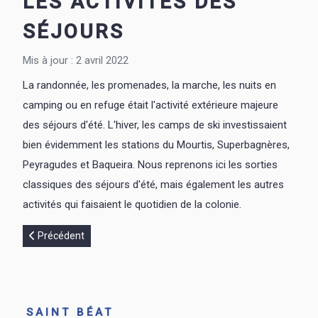
LES ACTIVITÉS DES
Juillet 1984
SÉJOURS
Mis à jour : 2 avril 2022
La randonnée, les promenades, la marche, les nuits en
camping ou en refuge était l'activité extérieure majeure
des séjours d'été. L'hiver, les camps de ski investissaient
bien évidemment les stations du Mourtis, Superbagnères,
Peyragudes et Baqueira. Nous reprenons ici les sorties
classiques des séjours d'été, mais également les autres
activités qui faisaient le quotidien de la colonie.
Article précédent : Les grottes de Gargas et Saint Bertrand de 
Précédent
SAINT BÉAT