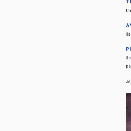
T
Un
A
Il
P
Il
pa
28 