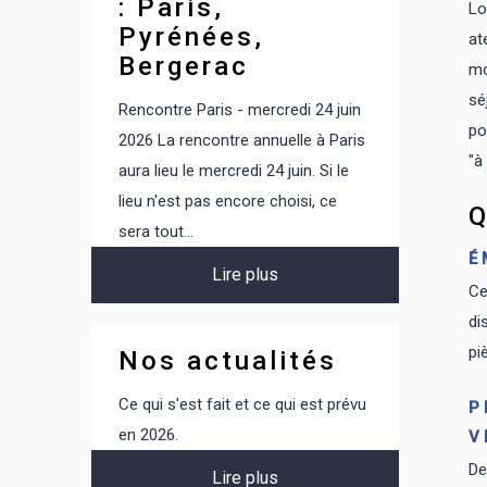
: Paris,
Lo
Juillet 1984
Pyrénées,
at
Bergerac
mo
sé
Rencontre Paris - mercredi 24 juin
po
2026 La rencontre annuelle à Paris
"à
aura lieu le mercredi 24 juin. Si le
lieu n'est pas encore choisi, ce
Q
sera tout...
É
Lire plus
Ce
di
pi
Nos actualités
Ce qui s'est fait et ce qui est prévu
P
en 2026.
V
De
Lire plus