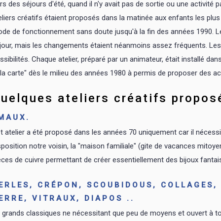
rs des séjours d'été, quand il n'y avait pas de sortie ou une activité
eliers créatifs étaient proposés dans la matinée aux enfants les plus je
de de fonctionnement sans doute jusqu'à la fin des années 1990. Les 
jour, mais les changements étaient néanmoins assez fréquents. Les m
ssibilités. Chaque atelier, préparé par un animateur, était installé da
 la carte" dès le milieu des années 1980 à permis de proposer des act
uelques ateliers créatifs propos
MAUX.
t atelier a été proposé dans les années 70 uniquement car il nécessi
sposition notre voisin, la "maison familiale" (gite de vacances mitoye
èces de cuivre permettant de créer essentiellement des bijoux fantais
ERLES, CRÉPON, SCOUBIDOUS, COLLAGES, 
ERRE, VITRAUX, DIAPOS ..
 grands classiques ne nécessitant que peu de moyens et ouvert à tou