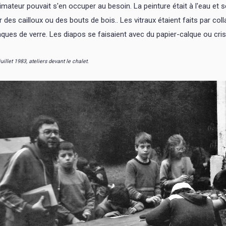
imateur pouvait s'en occuper au besoin. La peinture était à l'eau et se
r des cailloux ou des bouts de bois.. Les vitraux étaient faits par coll
aques de verre. Les diapos se faisaient avec du papier-calque ou crist
juillet 1983, ateliers devant le chalet.