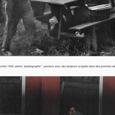
juillet 1990, atelier "patatographe" : peinture avec des tampons sculptés dans des pommes de