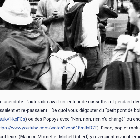
e anecdote : l'autoradio avait un lecteur de cassettes et pendant 
ssaient et re-passaient .. De quoi vous dégouter du "petit pont de boi
sukVl-kpFCs
) ou des Poppys avec
"Non, non, rien n'a changé" ou enc
ttps://www.youtube.com/watch?v=o618mlIaR7E
). Disco, pop et roc
auffeurs (Maurice Mouret et Michel Robert) y revenaient invariableme