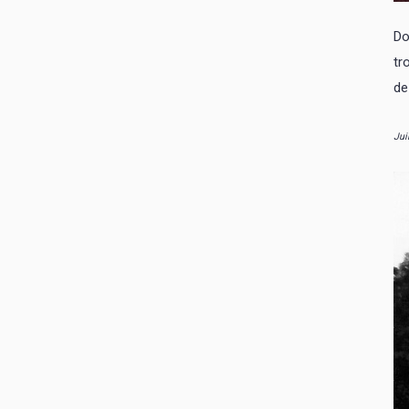
Do
tr
de
Jui