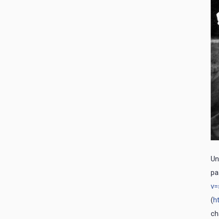
Un
pa
v=
(
h
ch