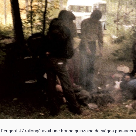
 Peugeot J7 rallongé avait une bonne quinzaine de sièges passagers. E