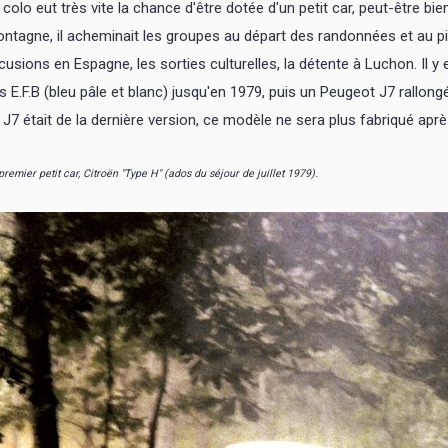
 colo eut très vite la chance d'être dotée d'un petit car, peut-être bi
ntagne, il acheminait les groupes au départ des randonnées et au pie
cusions en Espagne, les sorties culturelles, la détente à Luchon. Il 
s E.F.B (bleu pâle et blanc) jusqu'en 1979, puis un Peugeot J7 rallong
 J7 était de la dernière version, ce modèle ne sera plus fabriqué apr
premier petit car, Citroën "Type H" (ados du séjour de juillet 1979).