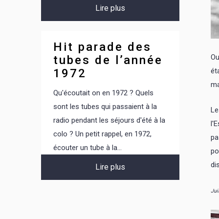
Lire plus
Hit parade des
Ou
tubes de l’année
ét
1972
ma
Qu'écoutait on en 1972 ? Quels
sont les tubes qui passaient à la
Le
radio pendant les séjours d'été à la
l'
colo ? Un petit rappel, en 1972,
pa
écouter un tube à la...
po
di
Lire plus
Jui